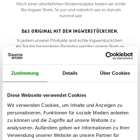
Nach einer überlieferten Klosterrezeptur bieten wir echte
Bio-Ingwer Shots. So pur und natürlich wie es damals
nunmal war.
DAS ORIGINAL MIT DEN INGWERSTÜCKCHEN.
In jedem unserer Produkte sind echte Ingwerstückchen.
Als Teil der besonderen Rezeptur werden unsere Shots so
zu einem spürbaren Geschmackserlebnis.
INGWER PUR.
Zustimmung
Details
Über Cookies
Es gibt viele Ingwer Shots da Draußen. Wir wollen so nah
am Ingwer bleiben wie möglich. Deshalb mischen wir
zum Beispiel auch keinen Saft hinzu.
Diese Webseite verwendet Cookies
NICHT NUR GESCHMACKLICH AUSGEZEICHNET.
Wir verwenden Cookies, um Inhalte und Anzeigen zu
personalisieren, Funktionen für soziale Medien anbieten
Wir gewinnen für unsere Arbeit regelmäßig Preise.
zu können und die Zugriffe auf unsere Website zu
Darauf sind wir schon stolz. Viel stolzer machen uns aber
die vielen tollen Bewertungen bei
Reviews.io
.
analysieren. Außerdem geben wir Informationen zu Ihrer
Verwendung unserer Website an unsere Partner für