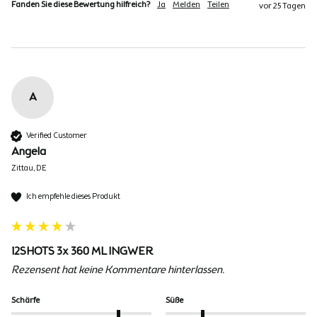
Fanden Sie diese Bewertung hilfreich?
Ja
Melden
Teilen
vor 25 Tagen
A
Verified Customer
Angela
Zittau, DE
Ich empfehle dieses Produkt
12SHOTS 3x 360 ML INGWER
Rezensent hat keine Kommentare hinterlassen.
Schärfe
Süße