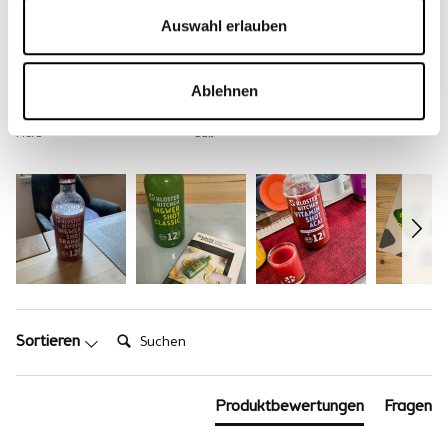
Auswahl erlauben
Fruchtigkeit
Schärfe
Würzig
Fruchtig
Mild
Scharf
Ablehnen
Süße
Herb
Süß
Suchen:
Sortieren
Produktbewertungen
Fragen