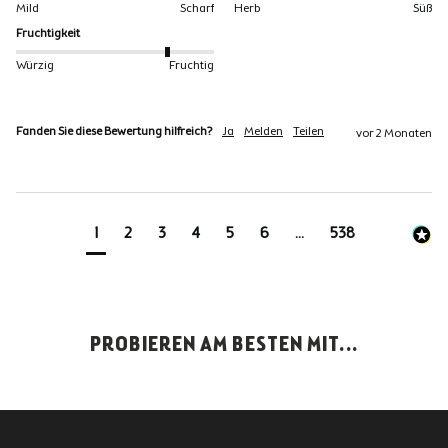
Mild
Scharf
Herb
Süß
Fruchtigkeit
Würzig
Fruchtig
Fanden Sie diese Bewertung hilfreich?
Ja
Melden
Teilen
vor 2 Monaten
1
2
3
4
5
6
...
538
PROBIEREN AM BESTEN MIT...