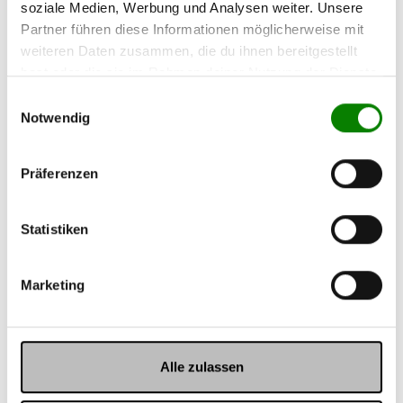
soziale Medien, Werbung und Analysen weiter. Unsere
Partner führen diese Informationen möglicherweise mit
weiteren Daten zusammen, die du ihnen bereitgestellt
hast oder die sie im Rahmen deiner Nutzung der Dienste
gesammelt haben.
Einwilligungsauswahl
Notwendig
Präferenzen
Statistiken
Nährwertangaben
Zutaten
Marketing
Alle zulassen
New content loaded
4.88
Basierend auf 2,149 Bewertungen