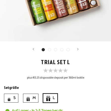
TRIAL SET L
plus €0.25 disposable deposit per 360ml bottle
Setgröße
S
M
L