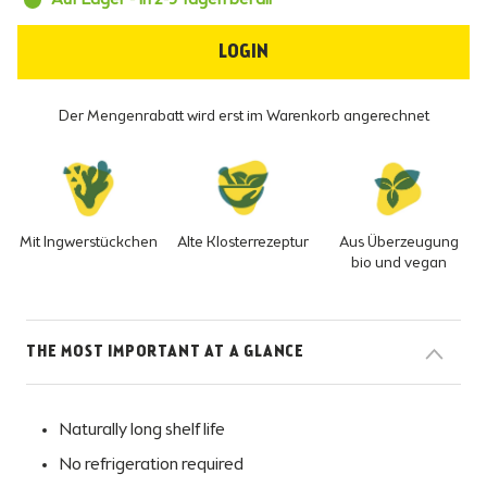
Auf Lager - In 2-3 Tagen bei dir
LOGIN
Der Mengenrabatt wird erst im Warenkorb angerechnet
Alte Klosterrezeptur
Mit Ingwerstückchen
Aus Überzeugung
bio und vegan
THE MOST IMPORTANT AT A GLANCE
Naturally long shelf life
No refrigeration required