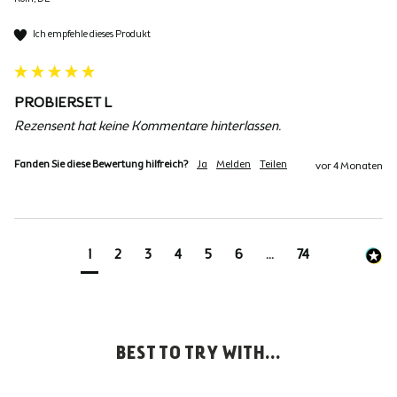
Ich empfehle dieses Produkt
PROBIERSET L
Rezensent hat keine Kommentare hinterlassen.
Fanden Sie diese Bewertung hilfreich?
Ja
Melden
Teilen
vor 4 Monaten
1
2
3
4
5
6
...
74
BEST TO TRY WITH...