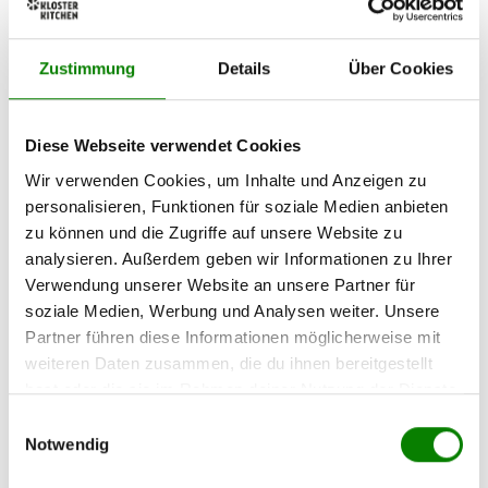
NICHT NUR GESCHMACKLICH AUSGEZEICHNET.
Zustimmung
Details
Über Cookies
Wir gewinnen für unsere Arbeit regelmäßig Preise.
Darauf sind wir schon stolz. Viel stolzer machen uns aber
die vielen tollen Bewertungen bei
Reviews.io
.
Diese Webseite verwendet Cookies
Wir verwenden Cookies, um Inhalte und Anzeigen zu
personalisieren, Funktionen für soziale Medien anbieten
zu können und die Zugriffe auf unsere Website zu
analysieren. Außerdem geben wir Informationen zu Ihrer
Verwendung unserer Website an unsere Partner für
soziale Medien, Werbung und Analysen weiter. Unsere
Partner führen diese Informationen möglicherweise mit
weiteren Daten zusammen, die du ihnen bereitgestellt
hast oder die sie im Rahmen deiner Nutzung der Dienste
gesammelt haben.
Einwilligungsauswahl
Nährwertangaben
Zutaten
Notwendig