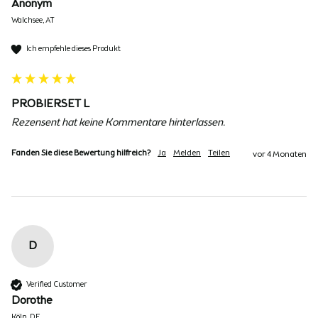
Anonym
Walchsee, AT
Ich empfehle dieses Produkt
PROBIERSET L
Rezensent hat keine Kommentare hinterlassen.
Fanden Sie diese Bewertung hilfreich?
Ja
Melden
Teilen
vor 4 Monaten
D
Verified Customer
Dorothe
Köln, DE