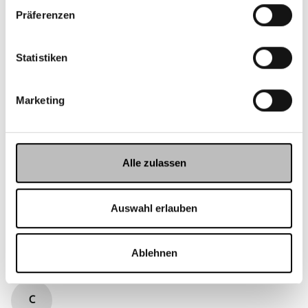
Präferenzen
New content loaded
4.86
Basierend auf 295 Bewertungen
Statistiken
Marketing
Alle zulassen
Suchen:
Sortieren
Auswahl erlauben
Produktbewertungen
Fragen
Ablehnen
C