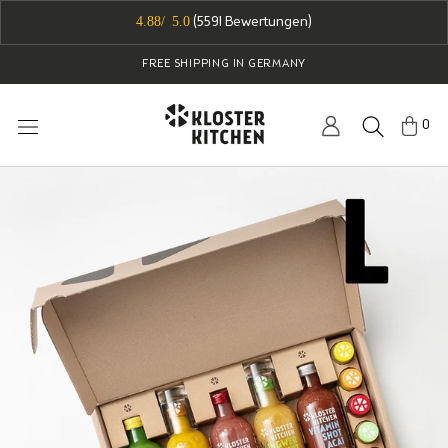
Skip
4.88/ 5.0
(
5591
Bewertungen)
to
content
FREE SHIPPING IN GERMANY
0