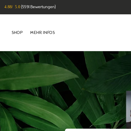
Direkt
4.88/ 5.0
(
5591
Bewertungen)
zum
Inhalt
SHOP
MEHR INFOS
SHOP