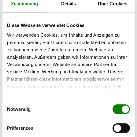
Zustimmung
Details
Über Cookies
Tradition trifft Moderne
Diese Webseite verwendet Cookies
Inspiriert von einer alten Klosterrezeptur kombinieren wir
bewährte Handwerkskunst mit modernem Design und
Wir verwenden Cookies, um Inhalte und Anzeigen zu
innovativem Markenauftritt – das sorgt für hohe
personalisieren, Funktionen für soziale Medien anbieten
Wiedererkennbarkeit und starke Abverkäufe.
zu können und die Zugriffe auf unsere Website zu
analysieren. Außerdem geben wir Informationen zu Ihrer
Lager- und Handlingvorteile
Verwendung unserer Website an unsere Partner für
soziale Medien, Werbung und Analysen weiter. Unsere
Unsere Shots sind
nicht kühlpflichtig
und besitzen
Partner führen diese Informationen möglicherweise mit
ein
Mindesthaltbarkeitsdatum von bis zu 24 Monaten ab
weiteren Daten zusammen, die du ihnen bereitgestellt
Abfüllung
– ideal für Lagerhaltung, Distribution und den
hast oder die sie im Rahmen deiner Nutzung der Dienste
unkomplizierten Einsatz im Foodservice.
gesammelt haben.
Einwilligungsauswahl
Notwendig
Präferenzen