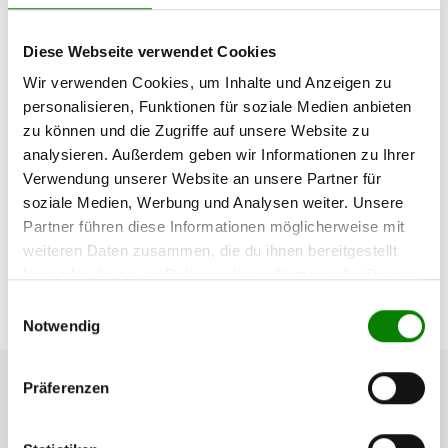
Diese Webseite verwendet Cookies
Wir verwenden Cookies, um Inhalte und Anzeigen zu
personalisieren, Funktionen für soziale Medien anbieten
zu können und die Zugriffe auf unsere Website zu
MITARBEITERGESCHENKE
analysieren. Außerdem geben wir Informationen zu Ihrer
Verwendung unserer Website an unsere Partner für
Die meisten werden es kennen: Der nächste Geburtstag
soziale Medien, Werbung und Analysen weiter. Unsere
im Freundeskreis steht vor der Tür und man verfällt der
Partner führen diese Informationen möglicherweise mit
Geschenksuche: Wie teuer soll das Gesc...
weiteren Daten zusammen, die du ihnen bereitgestellt
hast oder die sie im Rahmen deiner Nutzung der Dienste
Mehr lesen
gesammelt haben.
Einwilligungsauswahl
Notwendig
Präferenzen
KLOSTER KITCHEN
Eine Marke der Avenquor GmbH, Hersbrucker Str. 23, 91244