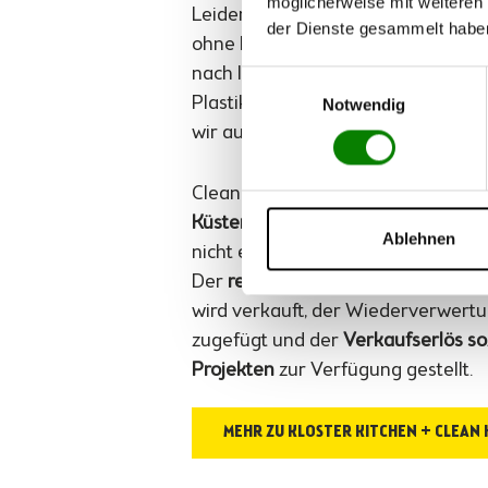
möglicherweise mit weiteren
Leider ist es (noch) nicht möglich, 
der Dienste gesammelt habe
ohne Plastik auszukommen. Auf d
nach Ideen, wie wir unseren
Einwilligungsauswahl
Plastikverbrauch ausgleichen könn
Notwendig
wir auf CleanHub aufmerksam ge
CleanHub ist eine Organisation, di
Küstenregionen sammelt
, sodass 
Ablehnen
nicht erst ins Meer gelangen kann.
Der
recyclebare Anteil
an gesamme
wird verkauft, der Wiederverwert
zugefügt und der
Verkaufserlös so
Projekten
zur Verfügung gestellt.
MEHR ZU KLOSTER KITCHEN + CLEAN