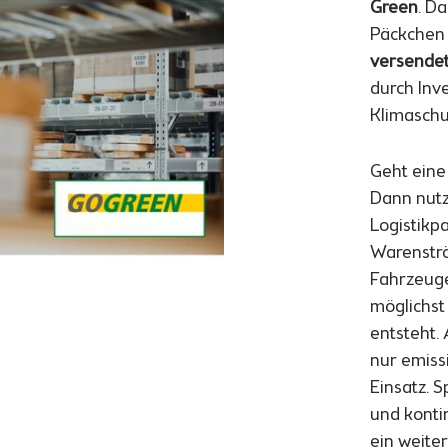
Green
. D
Päckchen
versende
durch Inve
Klimaschu
Geht eine
Dann nutz
Logistikp
Warenstr
Fahrzeuge
möglichst
entsteht
nur emis
Einsatz. 
und konti
ein weite