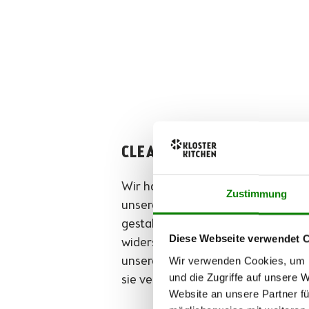
CLEAN HUB
Wir haben lange daran gefeilt,
Zustimmung
unsere
Verpackungen nachhaltig
z
gestalten. Nicht nur sind sie beson
Diese Webseite verwendet 
widerstandsfähig und darauf ausge
Wir verwenden Cookies, um I
unsere Glasflaschen sicher zu dir z
und die Zugriffe auf unsere 
sie verzichten auch wo möglich auf 
Website an unsere Partner fü