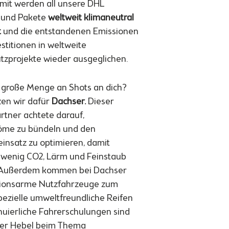
amit werden all unsere DHL
 und Pakete
weltweit klimaneutral
t
und die entstandenen Emissionen
stitionen in weltweite
tzprojekte wieder ausgeglichen.
 große Menge an Shots an dich?
en wir dafür
Dachser.
Dieser
artner achtete darauf,
öme zu bündeln und den
insatz zu optimieren, damit
 wenig CO2, Lärm und Feinstaub
. Außerdem kommen bei Dachser
sionsarme Nutzfahrzeuge zum
Spezielle umweltfreundliche Reifen
nuierliche Fahrerschulungen sind
rer Hebel beim Thema