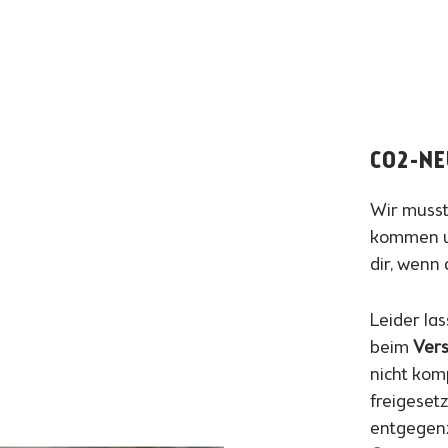
CO2-NE
Wir musst
kommen un
dir, wenn 
Leider las
beim
Vers
nicht kom
freigeset
entgegenz