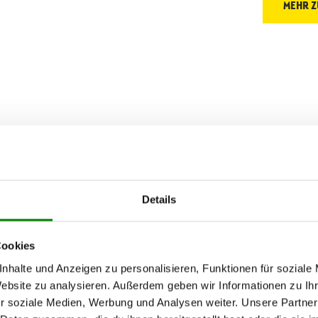
MEHR Z
Details
u
ders
Cookies
legt,
nhalte und Anzeigen zu personalisieren, Funktionen für soziale
u bringen,
Website zu analysieren. Außerdem geben wir Informationen zu I
Plastik!
r soziale Medien, Werbung und Analysen weiter. Unsere Partner