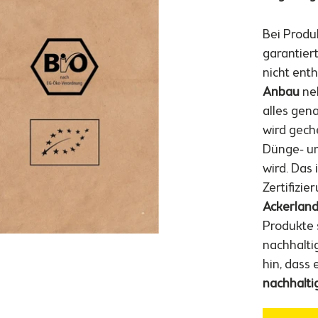
Bei Produ
garantier
nicht enth
Anbau
neh
alles gen
wird gech
Dünge- un
wird. Das 
Zertifizi
Ackerland
Produkte 
nachhaltig
hin, dass
nachhalti