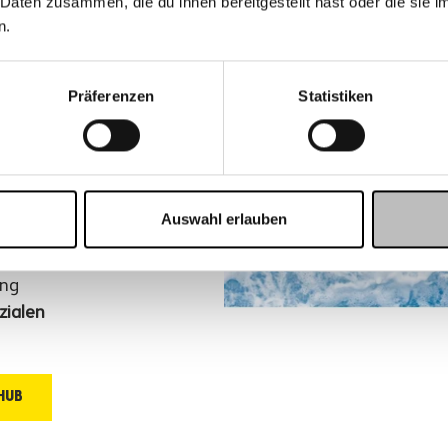
 Daten zusammen, die du ihnen bereitgestellt hast oder die sie
komplett
n.
er Suche
en, sind
Präferenzen
Statistiken
worden.
e
Plastik in
dieses gar
Auswahl erlauben
lten Müll
ung
zialen
 HUB